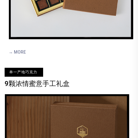
→ MORE
单一产地巧克力
9颗浓情蜜意手工礼盒