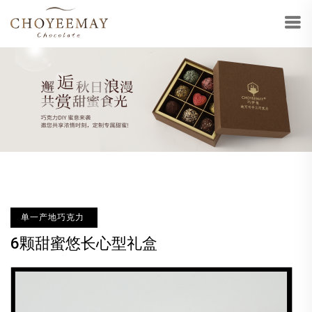
单一产地巧克力
6颗甜蜜悠长心型礼盒