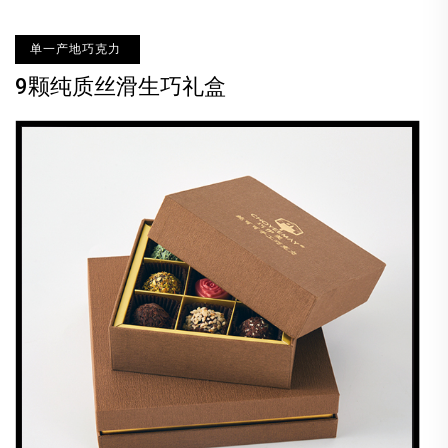
单一产地巧克力
9颗纯质丝滑生巧礼盒