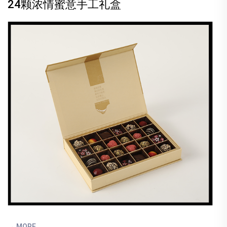
24颗浓情蜜意手工礼盒
→ MORE